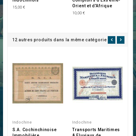
Orient et d'Afrique
15,00 €
20
10,00 €
12 autres produits dans la même catégorie :
Indochine
Indochine
I
S.A. Cochinchinoise
Transports Maritimes
O
Immobilière
& Fluviaux de
d