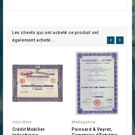
Les clients qui ont acheté ce produit ont
également acheté...
Indochine
Madagascar
I
Crédit Mobilier
Poinsard & Veyret,
S
Indochinois
Comptoirs d'Extrême-
d