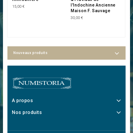
l'Indochine Ancienne
15,00 €
40
Maison F. Sauvage
30,00 €
Nouveaux produits
A propos
Nos produits