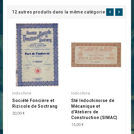
12 autres produits dans la même catégorie :
Indochine
Indochine
Bo
Société Foncière et
Sté Indochinoise de
L
Rizicole de Soctrang
Mécanique et
&
d'Ateliers de
20,00 €
15
Construction (SIMAC)
15,00 €