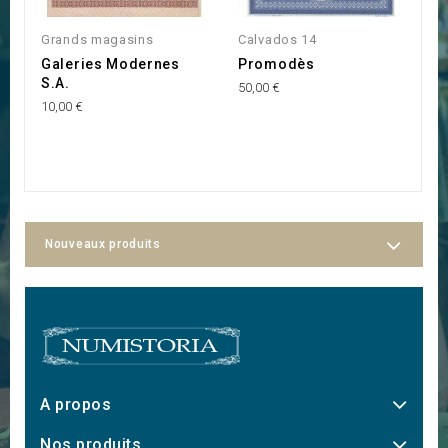
INDISPONIBLE
Grands magasins
Calvados 14
F
Galeries Modernes
Promodès
S
S.A.
G
50,00 €
10,00 €
30
Nouveaux produits
A propos
Nos produits