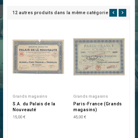
12 autres produits dans la même catégorie :
Grands magasins
Grands magasins
G
S.A. du Palais de la
Paris-France (Grands
S
Nouveauté
magasins)
G
15,00 €
45,00 €
55