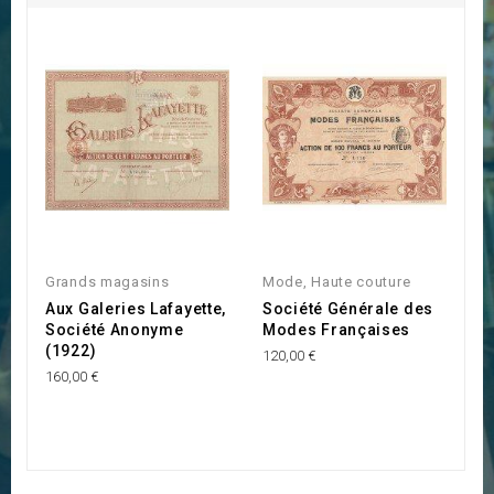
Grands magasins
Mode, Haute couture
G
Aux Galeries Lafayette,
Société Générale des
S
Société Anonyme
Modes Françaises
M
(1922)
d
120,00 €
160,00 €
95