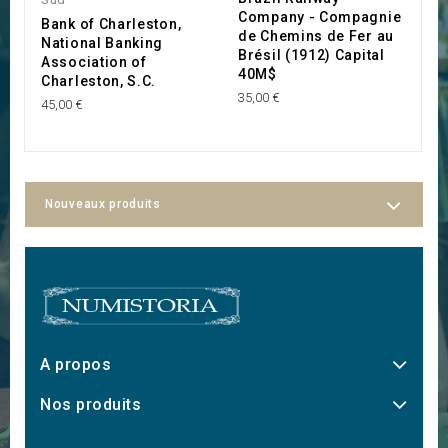
Company - Compagnie
O
Bank of Charleston,
de Chemins de Fer au
C
National Banking
Brésil (1912) Capital
40
Association of
40M$
Charleston, S.C.
35,00 €
45,00 €
Nouveaux produits
A propos
Nos produits