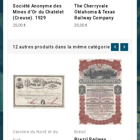
Société Anonyme des
The Cherryvale
T
Mines d'Or du Chatelet
Oklahoma & Texas
E
(Creuse). 1929
Railway Company
18
25,00 €
35,00 €
12 autres produits dans la même catégorie :
Caroline du Nord et du
Brésil
Et
Brazil Railway
T
Sud