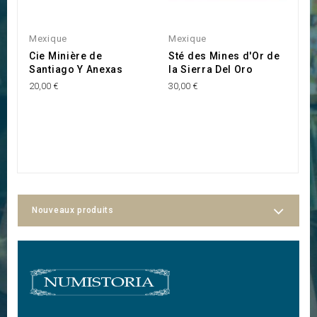
Mexique
Mexique
M
Cie Minière de
Sté des Mines d'Or de
C
Santiago Y Anexas
la Sierra Del Oro
C
M
20,00 €
30,00 €
20
Nouveaux produits