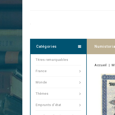
.
Catégories
Numistori
Titres remarquables
Accueil
M
France
Monde
Thèmes
Emprunts d'état