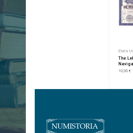
Etats U
The Le
Naviga
10,00 €