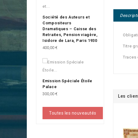
Descript
Société des Auteurs et
Compositeurs
Dramatiques – Caisse des
Retraites, Pension viagère,
Obligat
Isidore de Lara, Paris 1930
Titre g
Prix
400,00 €
Traces 
Emission Spéciale Étoile
Palace
Prix
300,00 €
Les clien
Toutes les nouveautés