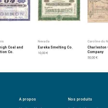
nis
Nevada
Caroline du 
high Coal and
Eureka Smelting Co.
Charleston 
tion Co.
Company
10,00 €
50,00 €
A propos
Nos produits