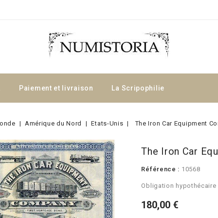
a
Paiement et livraison
La Scripophilie
onde
Amérique du Nord
Etats-Unis
The Iron Car Equipment C
The Iron Car E
Référence :
10568
Obligation hypothécaire
180,00 €