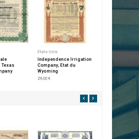
Etats Unis
Etats Unis
ale
Independence Irrigation
The Central El D
 Texas
Company, Etat du
Gold Mining Co
mpany
Wyoming
35,00 €
29,00 €