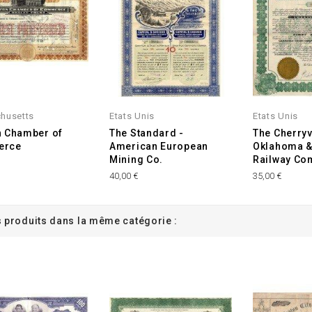
husetts
Etats Unis
Etats Unis
n Chamber of
The Standard -
The Cherryv
erce
American European
Oklahoma &
Mining Co.
Railway Co
40,00 €
35,00 €
s produits dans la même catégorie :