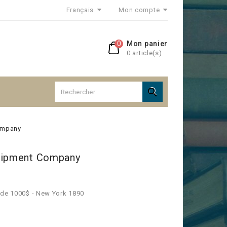
Français
Mon compte
0
Mon panier
0 article(s)

ompany
quipment Company
 de 1000$ - New York 1890