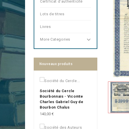
Certificat d'authenticité
Lots de titres
Livres
More Categories
Nouveaux produits
Société du Cercle
Bourbonnais - Vicomte
Charles Gabriel Guy de
Bourbon Chalus
Prix
140,00 €