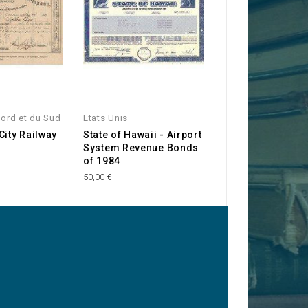
Nord et du Sud
Etats Unis
Nevada
City Railway
State of Hawaii - Airport
Nevada Consoli
System Revenue Bonds
Mines and Selli
of 1984
Company
50,00 €
25,00 €