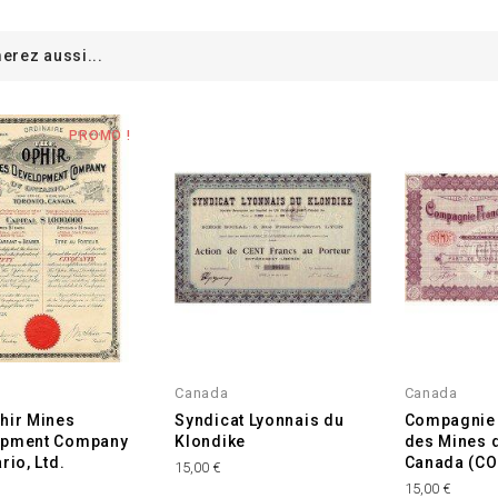
erez aussi...
PROMO !
Canada
Canada
hir Mines
Syndicat Lyonnais du
Compagnie 
opment Company
Klondike
des Mines 
rio, Ltd.
Canada (C
15,00 €
15,00 €