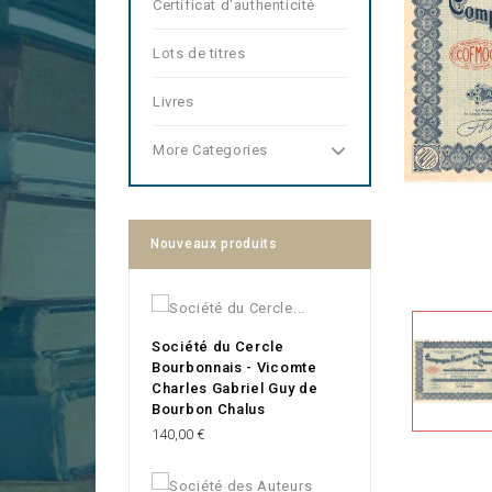
Certificat d'authenticité
Lots de titres
Livres
More Categories
Nouveaux produits
Société du Cercle
Bourbonnais - Vicomte
Charles Gabriel Guy de
Bourbon Chalus
Prix
140,00 €