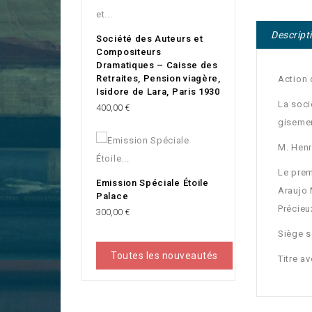
Descript
Société des Auteurs et
Compositeurs
Dramatiques – Caisse des
Retraites, Pension viagère,
Action 
Isidore de Lara, Paris 1930
La soci
Prix
400,00 €
gisemen
M. Henr
Le prem
Emission Spéciale Étoile
Araujo 
Palace
Précieu
Prix
300,00 €
Siège s
Toutes les nouveautés
Titre a