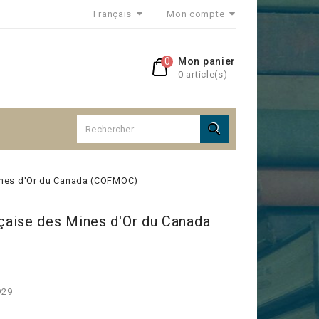
Français
Mon compte
0
Mon panier
0 article(s)

nes d'Or du Canada (COFMOC)
aise des Mines d'Or du Canada
929