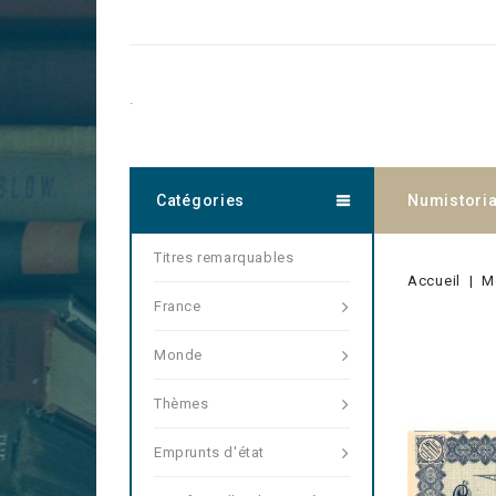
.
Catégories
Numistori
Titres remarquables
Accueil
M
France
Monde
Thèmes
Emprunts d'état