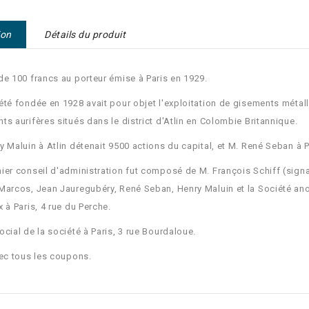
ion
Détails du produit
de 100 francs au porteur émise à Paris en 1929.
été fondée en 1928 avait pour objet l'exploitation de gisements métall
ts aurifères situés dans le district d'Atlin en Colombie Britannique.
y Maluin à Atlin détenait 9500 actions du capital, et M. René Seban à P
ier conseil d'administration fut composé de M. François Schiff (signatur
Marcos, Jean Jauregubéry, René Seban, Henry Maluin et la Société a
x à Paris, 4 rue du Perche.
ocial de la société à Paris, 3 rue Bourdaloue.
vec tous les coupons.