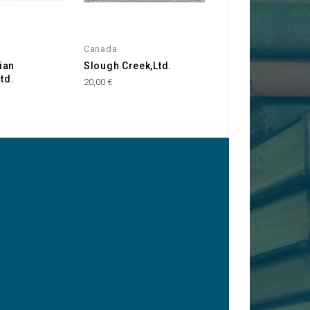
Canada
Canada
ian
Slough Creek,Ltd.
La Cie Générale 
Ltd.
Bazars
20,00 €
40,00 €