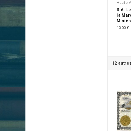
Haute V
S.A. L
la Mar
Minièr
10,00 €
12 autre