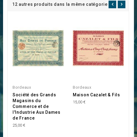
12 autres produits dans la même catégorie :
Bordeaux
Bordeaux
B
Société des Grands
Maison Cazalet & Fils
S
Magasins du
V
15,00 €
Commerce et de
(
l'Industrie Aux Dames
20
de France
25,00 €