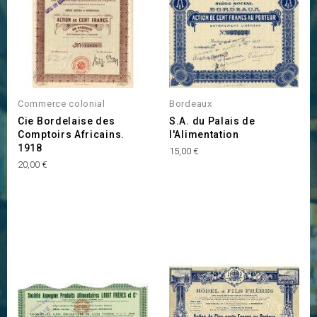
Commerce colonial
Bordeaux
Cie Bordelaise des
S.A. du Palais de
Comptoirs Africains.
l'Alimentation
1918
Prix
15,00 €
Prix
20,00 €