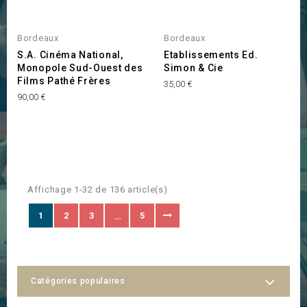
Bordeaux
Bordeaux
S.A. Cinéma National,
Etablissements Ed.
Monopole Sud-Ouest des
Simon & Cie
Films Pathé Frères
Prix
35,00 €
Prix
90,00 €
Affichage 1-32 de 136 article(s)
1
2
3
5
…
Catégories populaires