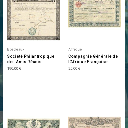
Bordeaux
Afrique
Société Philantropique
Compagnie Générale de
des Amis Réunis
l'Afrique Française
Prix
Prix
190,00 €
25,00 €