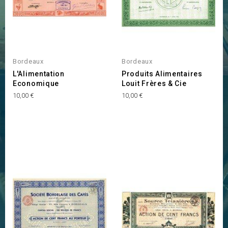
Bordeaux
Bordeaux
L'Alimentation
Produits Alimentaires
Economique
Louit Frères & Cie
Prix
Prix
10,00 €
10,00 €