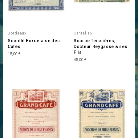
Bordeaux
Cantal 15
Société Bordelaise des
Source Teissières,
Cafés
Docteur Reygasse & ses
Fils
Prix
15,00 €
Prix
45,00 €