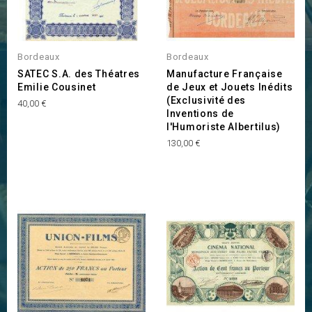
Bordeaux
Bordeaux
SATEC S.A. des Théatres
Manufacture Française
Emilie Cousinet
de Jeux et Jouets Inédits
(Exclusivité des
Prix
40,00 €
Inventions de
l'Humoriste Albertilus)
Prix
130,00 €