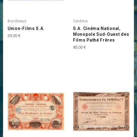
Bordeaux
Cinéma
Union-Films S.A.
S.A. Cinéma National,
Monopole Sud-Ouest des
Prix
35,00 €
Films Pathé Frères
Prix
85,00 €