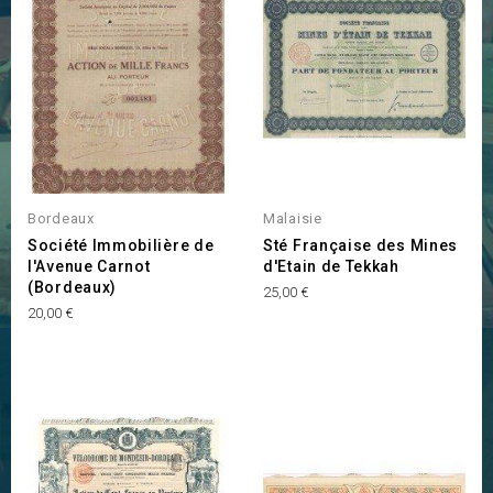
Bordeaux
Malaisie
Société Immobilière de
Sté Française des Mines
l'Avenue Carnot
d'Etain de Tekkah
(Bordeaux)
Prix
25,00 €
Prix
20,00 €