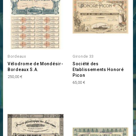
Bordeaux
Gironde 33
Vélodrome de Mondésir-
Société des
Bordeaux S.A.
Etablissements Honoré
Picon
Prix
250,00 €
Prix
65,00 €