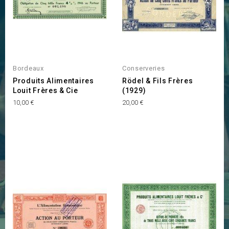
Bordeaux
Conserveries
Produits Alimentaires
Rödel & Fils Frères
Louit Frères & Cie
(1929)
Prix
Prix
10,00 €
20,00 €