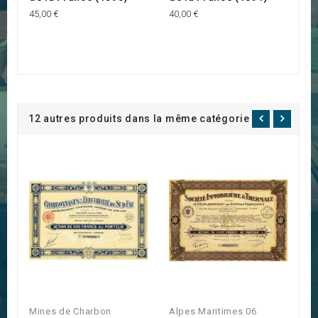
45,00 €
40,00 €
12 autres produits dans la même catégorie :
Mines de Charbon
Alpes Maritimes 06
A