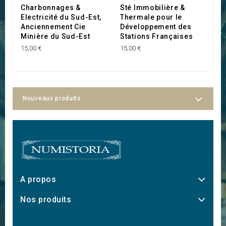
Charbonnages &
Sté Immobilière &
S
Electricité du Sud-Est,
Thermale pour le
A
Anciennement Cie
Développement des
E
Minière du Sud-Est
Stations Françaises
25
15,00 €
15,00 €
Nouveaux produits
A propos
Nos produits