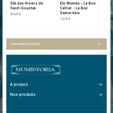
Sté des Viviers de
Ets Montès - Le Bon
G
Saint-Goustan
Cellier - Le Bon
C
Samaritain
40,00 €
15
15,00 €
Nouveaux produits
A propos
Nos produits