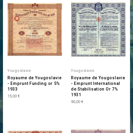
Yougoslavie
Yougoslavie
Royaume de Yougoslavie
Royaume de Yougoslavie
- Emprunt Funding or 5%
- Emprunt International
1933
de Stabilisation Or 7%
1931
Prix
15,00 €
Prix
90,00 €