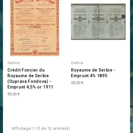
Serbie
Serbie
Crédit Foncier du
Royaume de Serbie -
Royaume de Serbie
Emprunt 4% 1895
(Ouprava Fondova) -
Prix
55,00 €
Emprunt 4,5% or 1911
Prix
50,00 €
Affichage 1-12 de 12 article(s)