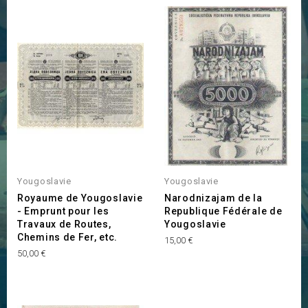
Yougoslavie
Yougoslavie
Royaume de Yougoslavie
Narodnizajam de la
- Emprunt pour les
Republique Fédérale de
Travaux de Routes,
Yougoslavie
Chemins de Fer, etc.
Prix
15,00 €
Prix
50,00 €