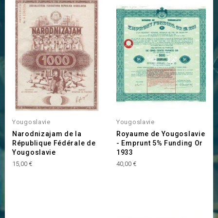
Yougoslavie
Yougoslavie
Narodnizajam de la
Royaume de Yougoslavie
République Fédérale de
- Emprunt 5% Funding Or
Yougoslavie
1933
Prix
Prix
15,00 €
40,00 €