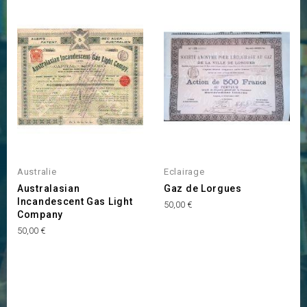
Australie
Eclairage
Australasian
Gaz de Lorgues
Incandescent Gas Light
Prix
50,00 €
Company
Prix
50,00 €