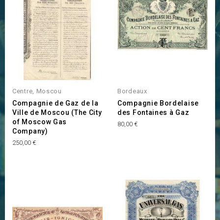
INDISPONIBLE
Centre, Moscou
Bordeaux
Compagnie de Gaz de la
Compagnie Bordelaise
Ville de Moscou (The City
des Fontaines à Gaz
of Moscow Gas
Prix
80,00 €
Company)
Prix
250,00 €