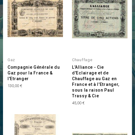
Gaz
Chauffage
Compagnie Générale du
L'Alliance - Cie
Gaz pour la France &
d'Eclairage et de
l'Etranger
Chauffage au Gaz en
France et à l'Etranger,
Prix
130,00 €
sous la raison Paul
Trassy & Cie
Prix
45,00 €