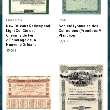
Etats Unis
Lyon
New Orleans Railway and
Société Lyonnaise des
Light Co. Cie des
Collodions (Procédés V.
Chemins de Fer
Planchon)
d'Eclairage de la
Prix
14,00 €
Nouvelle Orléans
Prix
55,00 €