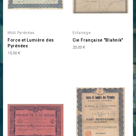
Midi Pyrénées
Eclairage
Force et Lumière des
Cie Française "Blahnik"
Pyrénées
Prix
20,00 €
Prix
15,00 €