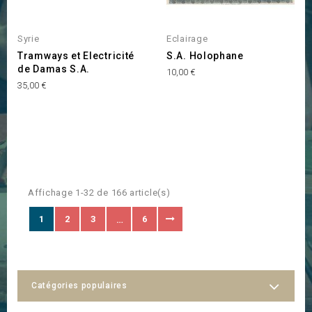
Syrie
Eclairage
Tramways et Electricité
S.A. Holophane
de Damas S.A.
Prix
10,00 €
Prix
35,00 €
Affichage 1-32 de 166 article(s)
1
2
3
6
…
Catégories populaires