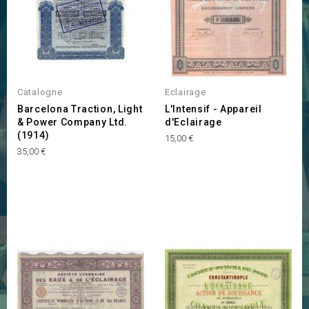
Catalogne
Eclairage
Barcelona Traction, Light
L'Intensif - Appareil
& Power Company Ltd.
d'Eclairage
(1914)
Prix
15,00 €
Prix
35,00 €