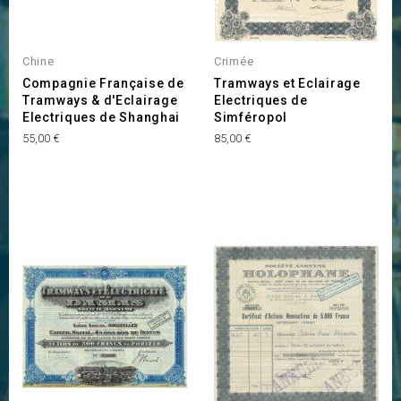
Chine
Crimée
Compagnie Française de
Tramways et Eclairage
Tramways & d'Eclairage
Electriques de
Electriques de Shanghai
Simféropol
Prix
Prix
55,00 €
85,00 €