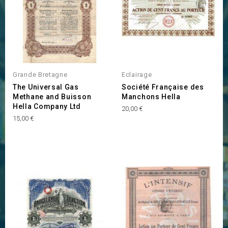
Grande Bretagne
Eclairage
The Universal Gas
Société Française des
Methane and Buisson
Manchons Hella
Hella Company Ltd
Prix
20,00 €
Prix
15,00 €