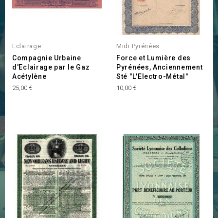
Eclairage
Midi Pyrénées
Compagnie Urbaine
Force et Lumière des
d'Eclairage par le Gaz
Pyrénées, Anciennement
Acétylène
Sté "L'Electro-Métal"
Prix
Prix
25,00 €
10,00 €