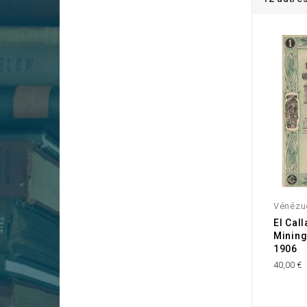
Vénézu
El Cal
Mining
1906
40,00 €