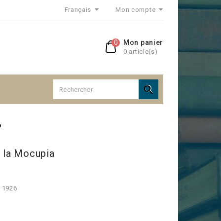
Français
Mon compte
0
Mon panier
0 article(s)

a
e la Mocupia
s 1926