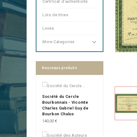
Certificat d'authenticité
Lots de titres
Livres
More Categories
Nouveaux produits
Société du Cercle
Bourbonnais - Vicomte
Charles Gabriel Guy de
Bourbon Chalus
Prix
140,00 €