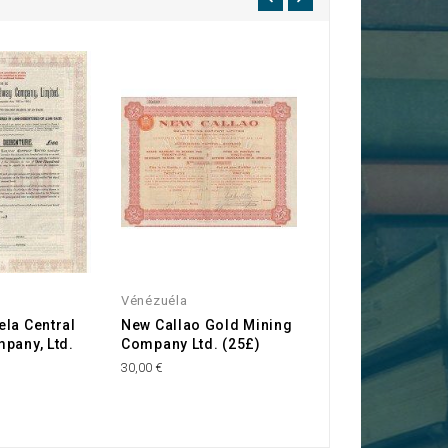
Vénézuéla
Vénézuéla
la Central
New Callao Gold Mining
The Guarico Gol
pany, Ltd.
Company Ltd. (25£)
Mining Company
Limited
30,00 €
29,00 €