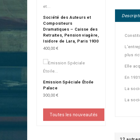
Descript
Société des Auteurs et
Compositeurs
Dramatiques – Caisse des
Retraites, Pension viagère,
Constit
Isidore de Lara, Paris 1930
L'entre
Prix
400,00 €
plus ri
Elle ac
En 1931
Emission Spéciale Étoile
Palace
La soci
Prix
300,00 €
La soci
Toutes les nouveautés
12 autre