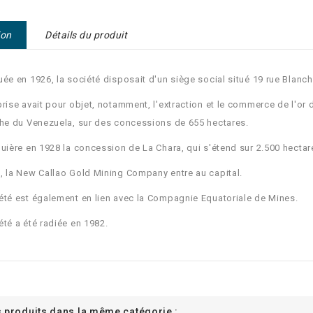
ion
Détails du produit
uée en 1926, la société disposait d'un siège social situé 19 rue Blanch
prise avait pour objet, notamment, l'extraction et le commerce de l'or da
che du Venezuela, sur des concessions de 655 hectares.
quière en 1928 la concession de La Chara, qui s'étend sur 2.500 hectar
, la New Callao Gold Mining Company entre au capital.
été est également en lien avec la Compagnie Equatoriale de Mines.
été a été radiée en 1982.
s produits dans la même catégorie :