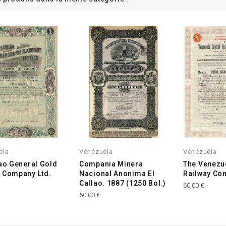
éla
Vénézuéla
Vénézuéla
lao General Gold
Compania Minera
The Venezue
 Company Ltd.
Nacional Anonima El
Railway Com
Callao. 1887 (1250 Bol.)
60,00 €
50,00 €