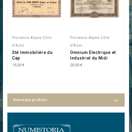
Provence Alpes Côte
Provence Alpes Côte
I
S
d'Azur
d'Azur
P
Sté Immobilière du
Omnium Electrique et
10
Cap
Industriel du Midi
15,00 €
20,00 €
Nouveaux produits