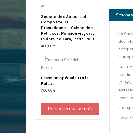
Descript
Société des Auteurs et
Compositeurs
Dramatiques – Caisse des
Retraites, Pension viagère,
Le Chem
Isidore de Lara, Paris 1930
des plu
Prix
400,00 €
hongroi
l'Europ
Ce titr
sterlin
Emission Spéciale Étoile
71 535 
Palace
Prix
émissi
300,00 €
sceau c
État ap
Toutes les nouveautés
Excelle