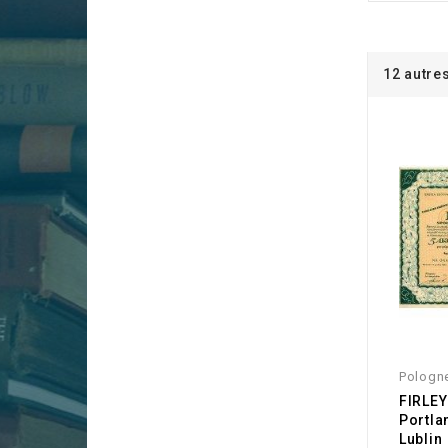
12 autre
Pologn
FIRLEY
Portla
Lublin