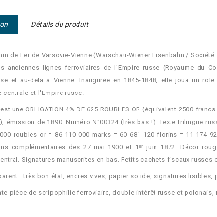
ion
Détails du produit
in de Fer de Varsovie-Vienne (Warschau-Wiener Eisenbahn / Société d
s anciennes lignes ferroviaires de l'Empire russe (Royaume du Cong
se et au-delà à Vienne. Inaugurée en 1845-1848, elle joua un rôle
e centrale et l'Empire russe.
e est une OBLIGATION 4% DE 625 ROUBLES OR (équivalent 2500 francs /
g), émission de 1890. Numéro N°00324 (très bas !). Texte trilingue rus
000 roubles or = 86 110 000 marks = 60 681 120 florins = 11 174 920
ons complémentaires des 27 mai 1900 et 1ᵉʳ juin 1872. Décor roug
entral. Signatures manuscrites en bas. Petits cachets fiscaux russes e
parent : très bon état, encres vives, papier solide, signatures lisibles,
nte pièce de scripophilie ferroviaire, double intérêt russe et polonais