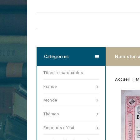
.
Catégories
Numistori
Titres remarquables
Accueil
M
France
Monde
Thèmes
Emprunts d'état