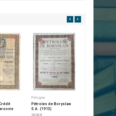
PROMO !
Pologne
Pologne
Crédit
Pétroles de Boryslaw
Rzeczpospolita 
arsovie
S.A. (1913)
50,00 €
25,00 €