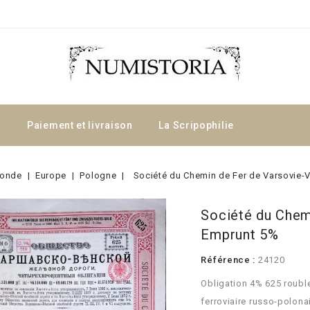
a
Paiement et livraison
La Scripophilie
onde
Europe
Pologne
Société du Chemin de Fer de Varsovie-
Société du Chem
Emprunt 5%
Référence :
24120
Obligation 4% 625 rouble
ferroviaire russo-polona