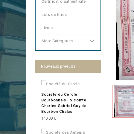
Certificat d'authenticité
Lots de titres
Livres
More Categories
Nouveaux produits
Société du Cercle
Bourbonnais - Vicomte
Charles Gabriel Guy de
Bourbon Chalus
Prix
140,00 €