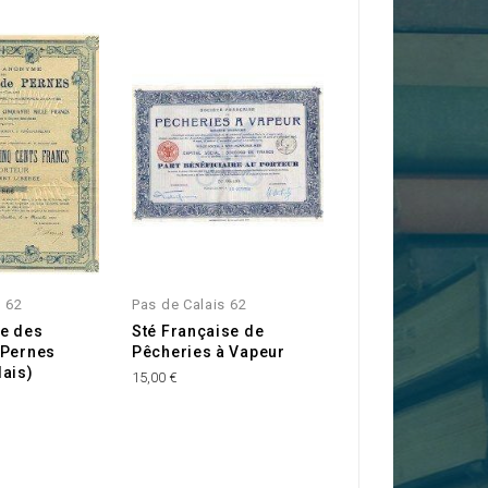
s 62
Pas de Calais 62
Pas de Calais 62
e des
Sté Française de
S.A. des Mines 
 Pernes
Pêcheries à Vapeur
Houille de Ferq
ais)
(Pas-de-Calais)
15,00 €
20,00 €