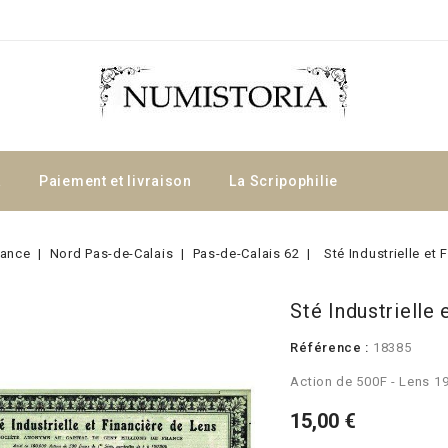
a
Paiement et livraison
La Scripophilie
rance
Nord Pas-de-Calais
Pas-de-Calais 62
Sté Industrielle et
Sté Industrielle
Référence :
18385
Action de 500F - Lens 1
15,00 €