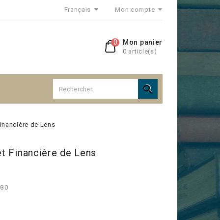
Français
Mon compte
0
Mon panier
0 article(s)

 Financière de Lens
 et Financière de Lens
930