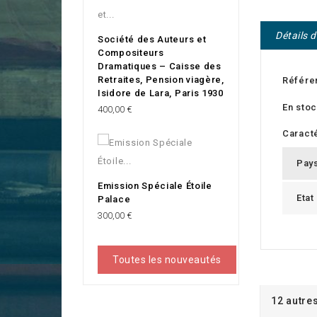
Détails 
Société des Auteurs et
Compositeurs
Dramatiques – Caisse des
Retraites, Pension viagère,
Référe
Isidore de Lara, Paris 1930
En sto
Prix
400,00 €
Caracté
Pay
Emission Spéciale Étoile
Etat
Palace
Prix
300,00 €
Toutes les nouveautés
12 autre