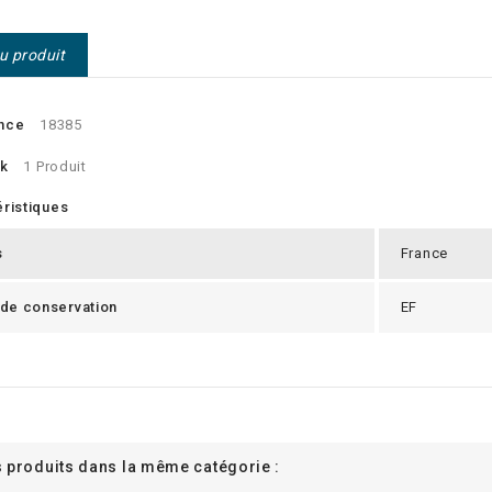
du produit
nce
18385
ck
1 Produit
ristiques
s
France
 de conservation
EF
s produits dans la même catégorie :