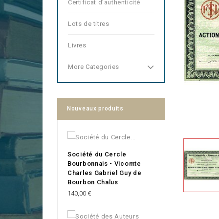
Certificat d'authenticité
Lots de titres
Livres
More Categories
Nouveaux produits
Société du Cercle
Bourbonnais - Vicomte
Charles Gabriel Guy de
Bourbon Chalus
Prix
140,00 €