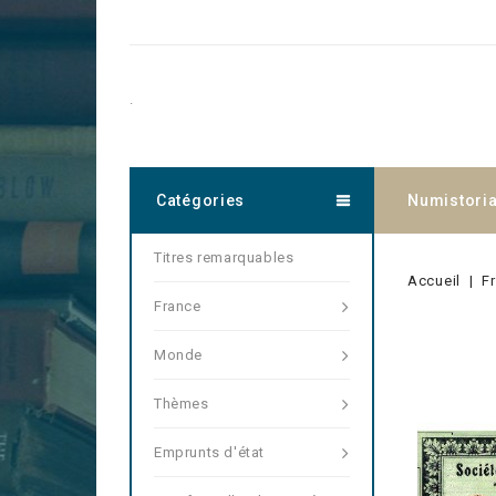
.
Catégories
Numistori
Titres remarquables
Accueil
F
France
Monde
Thèmes
Emprunts d'état