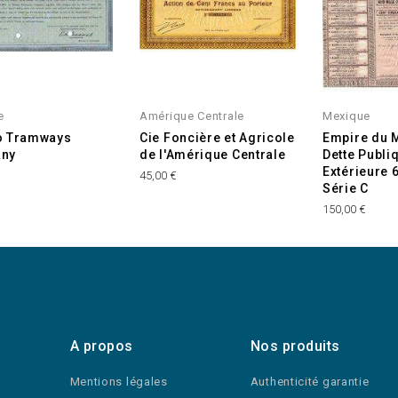
e
Amérique Centrale
Mexique
o Tramways
Cie Foncière et Agricole
Empire du 
ny
de l'Amérique Centrale
Dette Publi
Extérieure 
45,00 €
Série C
150,00 €
A propos
Nos produits
Mentions légales
Authenticité garantie