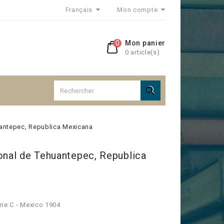
Français
Mon compte
0
Mon panier
0 article(s)

uantepec, Republica Mexicana
onal de Tehuantepec, Republica
rie C - Mexico 1904