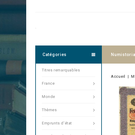
.
Catégories
Numistori
Titres remarquables
Accueil
M
France
Monde
Thèmes
Emprunts d'état