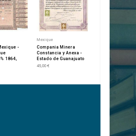
Mexique
Mexique
Mexique -
Compania Minera
The Lyonnaise M
que
Constancia y Anexa -
Concessions
6% 1864,
Estado de Guanajuato
15,00 €
45,00 €