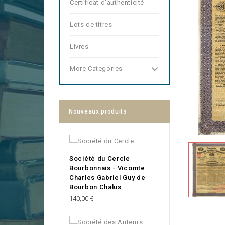
Certificat d'authenticité
Lots de titres
Livres
More Categories
Nouveaux produits
Société du Cercle
Bourbonnais - Vicomte
Charles Gabriel Guy de
Bourbon Chalus
Prix
140,00 €