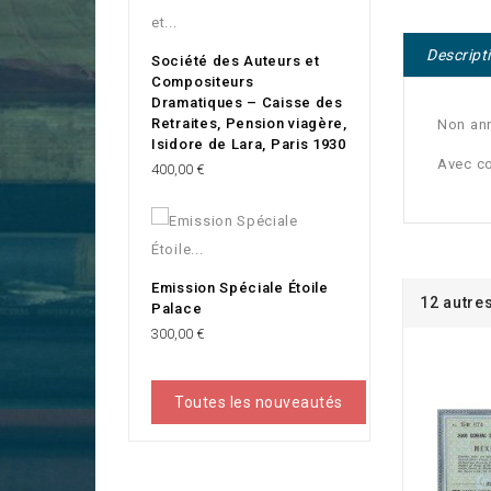
Descript
Société des Auteurs et
Compositeurs
Dramatiques – Caisse des
Retraites, Pension viagère,
Non an
Isidore de Lara, Paris 1930
Avec c
Prix
400,00 €
Emission Spéciale Étoile
12 autre
Palace
Prix
300,00 €
Toutes les nouveautés