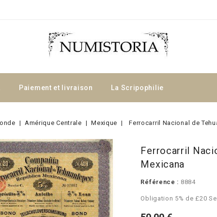
a
Paiement et livraison
La Scripophilie
onde
Amérique Centrale
Mexique
Ferrocarril Nacional de Teh
Ferrocarril Naci
Mexicana
Référence :
8884
Obligation 5% de £20 Se