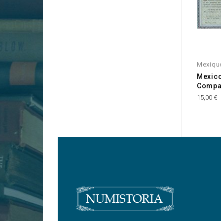
Mexiqu
Mexic
Compa
15,00 €