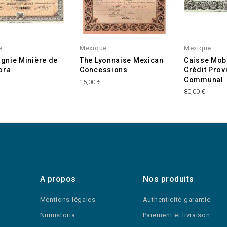
e
Mexique
Mexique
nie Minière de
The Lyonnaise Mexican
Caisse Mobi
ora
Concessions
Crédit Provi
Communal
15,00 €
80,00 €
A propos
Nos produits
Mentions légales
Authenticité garantie
Numistoria
Paiement et livraison