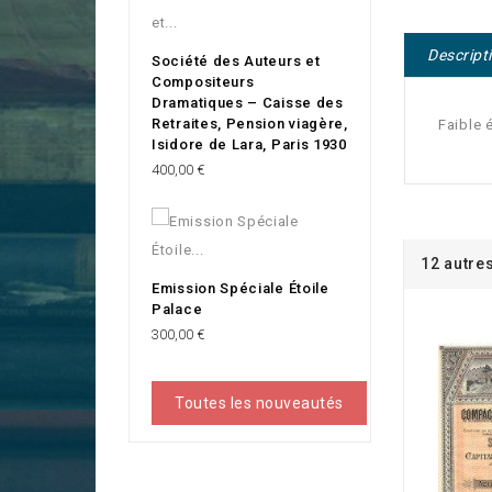
Descript
Société des Auteurs et
Compositeurs
Dramatiques – Caisse des
Retraites, Pension viagère,
Faible 
Isidore de Lara, Paris 1930
Prix
400,00 €
12 autre
Emission Spéciale Étoile
Palace
Prix
300,00 €
Toutes les nouveautés