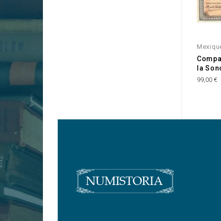
Mexiqu
Compag
la Son
99,00 €