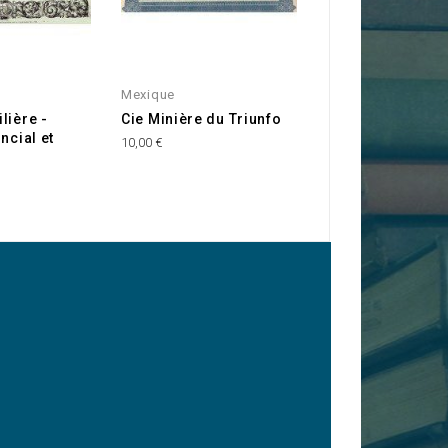
Mexique
Mexique
lière -
Cie Minière du Triunfo
Compania Aviad
ncial et
Mina Nombrada 
10,00 €
Guadalupe de La
Higuera
85,00 €