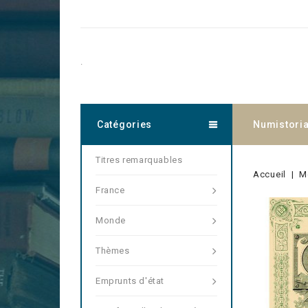
.
Catégories
Numistori
Titres remarquables
Accueil
M
France
Monde
Thèmes
Emprunts d'état