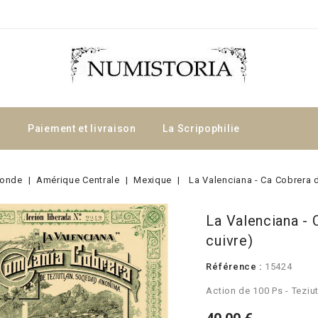
a
Paiement et livraison
La Scripophilie
onde
Amérique Centrale
Mexique
La Valenciana - Ca Cobrera d
La Valenciana - 
cuivre)
Référence :
15424
Action de 100 Ps - Teziu