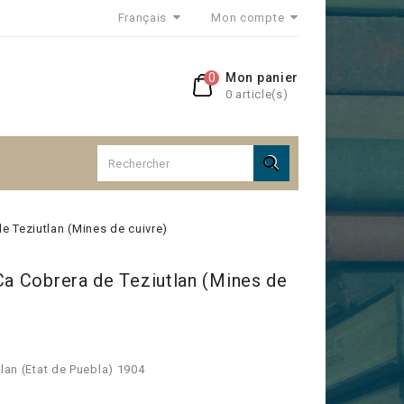
Français
Mon compte
0
Mon panier
0 article(s)

e Teziutlan (Mines de cuivre)
Ca Cobrera de Teziutlan (Mines de
tlan (Etat de Puebla) 1904