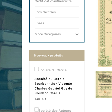
Certificat d'authenticité
Lots de titres
Livres
More Categories
Nouveaux produits
Société du Cercle
Bourbonnais - Vicomte
Charles Gabriel Guy de
Bourbon Chalus
Prix
140,00 €