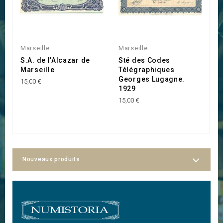
Marseille
Marseille
A
S.A. de l'Alcazar de
Sté des Codes
E
Marseille
Télégraphiques
O
Georges Lugagne.
C
15,00 €
1929
2
15,00 €
Nouveaux produits