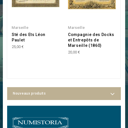
Marseille
Marseille
C
Sté des Ets Léon
Compagnie des Docks
in
Paulet
et Entrepôts de
S
Marseille (1860)
25,00 €
M
20,00 €
C
A
45
Nouveaux produits