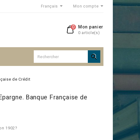
Français
Mon compte
0
Mon panier
0 article(s)

çaise de Crédit
'Epargne. Banque Française de
yon 1902?