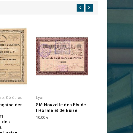
ne, Céréales
Lyon
Lyon
nçaise des
Sté Nouvelle des Ets de
S.A. des Cellulo
l'Horme et de Buire
Planchon. 1907
es
10,00 €
20,00 €
 des
s