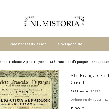
a
Paiement et livraison
La Scripophilie
rance
Rhône-Alpes
Lyon
Sté Française d'Epargne. Banque Fran
Sté Française d
Crédit
Référence :
20378
Obligation de 1000F - L