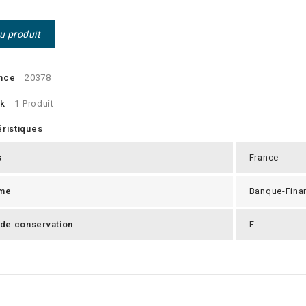
du produit
nce
20378
ck
1 Produit
ristiques
s
France
me
Banque-Fina
 de conservation
F