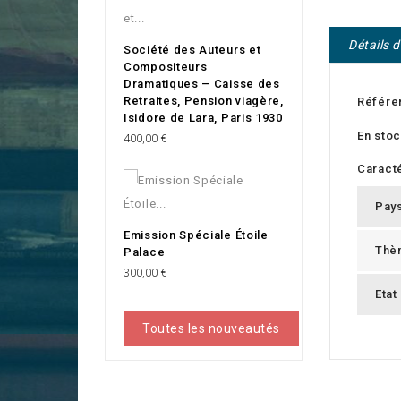
Détails 
Société des Auteurs et
Compositeurs
Dramatiques – Caisse des
Retraites, Pension viagère,
Référe
Isidore de Lara, Paris 1930
En sto
Prix
400,00 €
Caracté
Pay
Emission Spéciale Étoile
Thè
Palace
Prix
300,00 €
Etat
Toutes les nouveautés