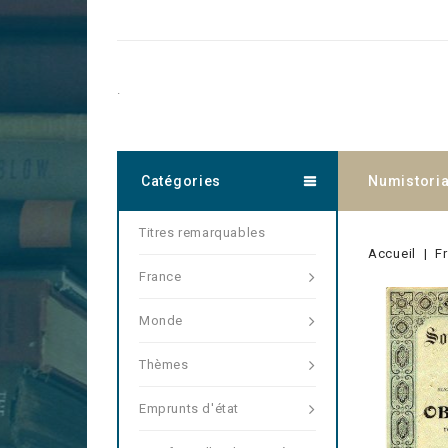
.
Catégories
Numistori
Titres remarquables
Accueil
F
France
Monde
Thèmes
Emprunts d'état