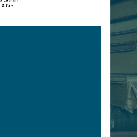
s Lucien
 & Cie