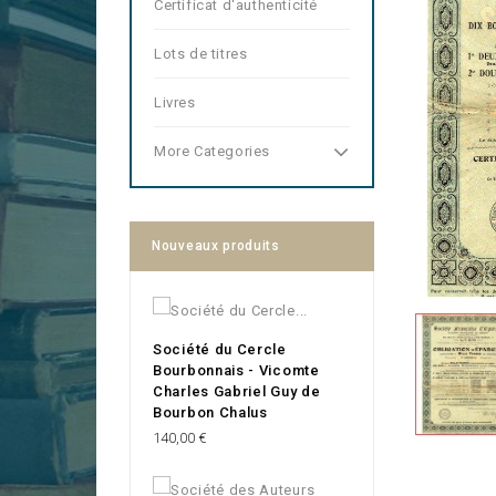
Certificat d'authenticité
Lots de titres
Livres
More Categories
Nouveaux produits
Société du Cercle
Bourbonnais - Vicomte
Charles Gabriel Guy de
Bourbon Chalus
Prix
140,00 €