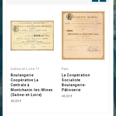
Saône et Loire 71
Pain
R
Boulangerie
La Coopération
S
Coopérative La
Socialiste
d
Centrale à
Boulangerie-
(
Montchanin-les-Mines
Pâtisserie
39
(Saône-et-Loire)
45,00 €
40,00 €