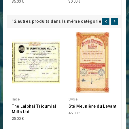
35,00 €
30,00 €
40
12 autres produits dans la même catégorie :
Inde
Syrie
S
The Lalbhai Tricumlal
Sté Meunière du Levant
A
Mills Ltd
(
45,00 €
25,00 €
10