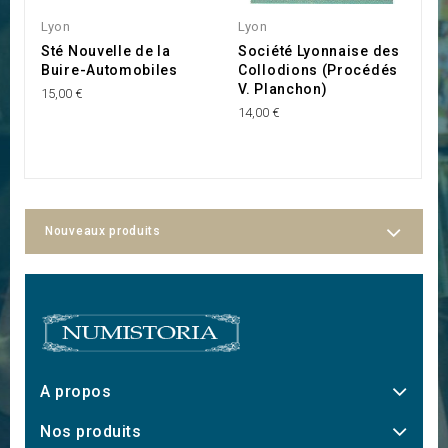
Lyon
Lyon
L
Sté Nouvelle de la
Société Lyonnaise des
A
Buire-Automobiles
Collodions (Procédés
S
V. Planchon)
15,00 €
15
14,00 €
Nouveaux produits
A propos
Nos produits