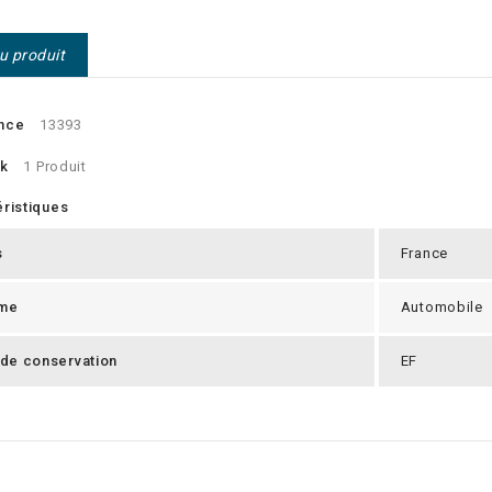
du produit
nce
13393
ck
1 Produit
ristiques
s
France
me
Automobile
 de conservation
EF