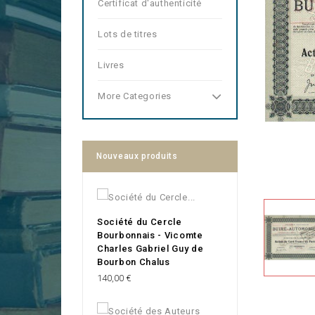
Certificat d'authenticité
Lots de titres
Livres
More Categories
Nouveaux produits
Société du Cercle
Bourbonnais - Vicomte
Charles Gabriel Guy de
Bourbon Chalus
Prix
140,00 €