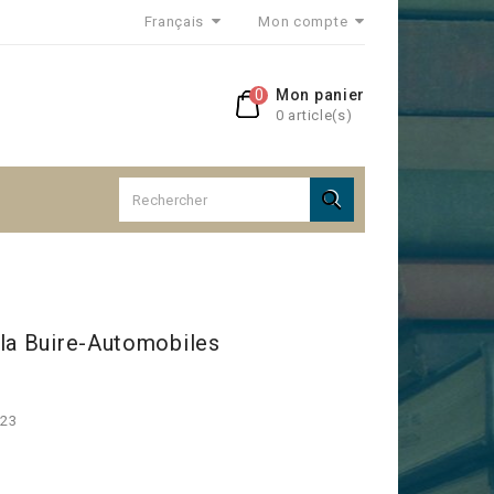
Français
Mon compte
0
Mon panier
0 article(s)

 la Buire-Automobiles
923