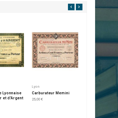
Lyon
Lyon
e Lyonnaise
Carburateur Memini
Sté des Ets Mieu
r et d'Argent
25,00 €
20,00 €