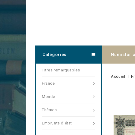
.
Catégories
Numistori
Titres remarquables
Accueil
F
France
Monde
Thèmes
Emprunts d'état