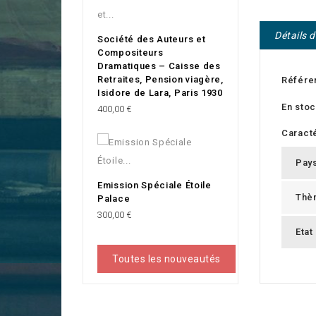
Détails 
Société des Auteurs et
Compositeurs
Dramatiques – Caisse des
Retraites, Pension viagère,
Référe
Isidore de Lara, Paris 1930
En sto
Prix
400,00 €
Caracté
Pay
Emission Spéciale Étoile
Thè
Palace
Prix
300,00 €
Etat
Toutes les nouveautés