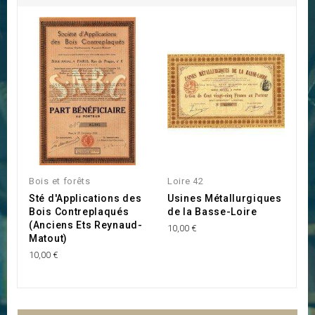
Bois et forêts
Loire 42
Lo
Sté d'Applications des
Usines Métallurgiques
C
Bois Contreplaqués
de la Basse-Loire
V
(Anciens Ets Reynaud-
E
10,00 €
Matout)
50
10,00 €