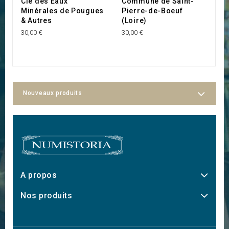
Cie des Eaux
Commune de Saint-
J
Minérales de Pougues
Pierre-de-Boeuf
M
& Autres
(Loire)
12
30,00 €
30,00 €
Nouveaux produits
A propos
Nos produits