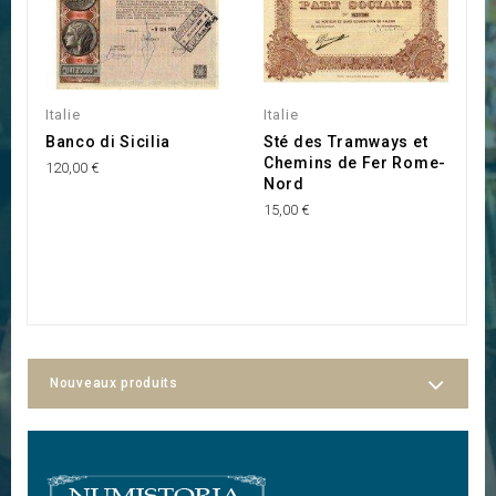
Italie
Italie
It
Banco di Sicilia
Sté des Tramways et
C
Chemins de Fer Rome-
M
120,00 €
Nord
S
P
15,00 €
e
50
Nouveaux produits