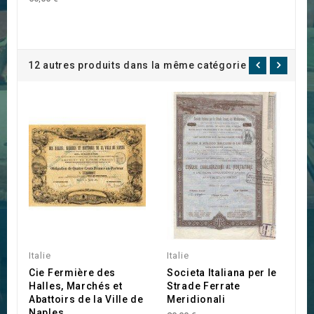
12 autres produits dans la même catégorie :
Italie
Italie
It
Cie Fermière des
Societa Italiana per le
S
Halles, Marchés et
Strade Ferrate
El
Abattoirs de la Ville de
Meridionali
25
Naples