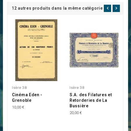
12 autres produits dans la même catégorie :
Isère 38
Isère 38
Is
Cinéma Eden -
S.A. des Filatures et
S
Grenoble
Retorderies de La
P
Bussière
D
10,00 €
20,00 €
15