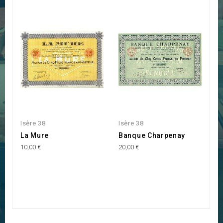
Isère 38
Isère 38
Is
La Mure
Banque Charpenay
E
d
10,00 €
20,00 €
(
C
12