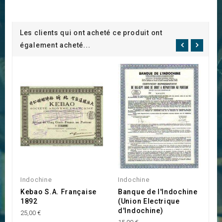
Les clients qui ont acheté ce produit ont
également acheté...
Indochine
Indochine
Ag
Kebao S.A. Française
Banque de l'Indochine
S
1892
(Union Electrique
P
d'Indochine)
D
25,00 €