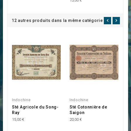
15,00 €
10
12 autres produits dans la même catégorie :
Indochine
Indochine
I
Sté Agricole du Song-
Sté Cotonnière de
S
Ray
Saigon
C
15,00 €
20,00 €
35