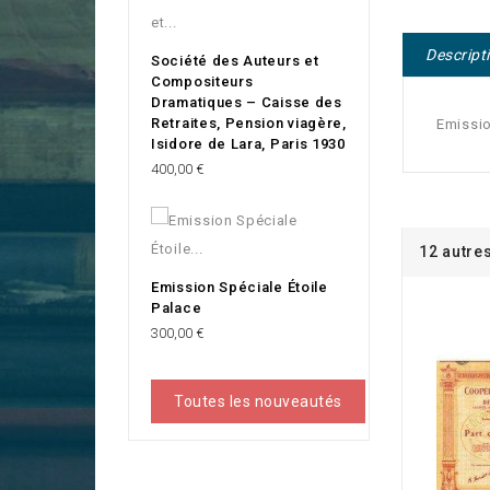
Descript
Société des Auteurs et
Compositeurs
Dramatiques – Caisse des
Retraites, Pension viagère,
Emissio
Isidore de Lara, Paris 1930
Prix
400,00 €
12 autre
Emission Spéciale Étoile
Palace
Prix
300,00 €
Toutes les nouveautés