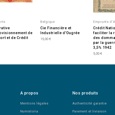
orts
Belgique
Emprunts d'é
ative
Cie Financière et
Crédit Nati
ovisionnement de
Industrielle d'Ougrée
faciliter la
ort et de Crédit
des domma
15,00 €
par la guer
3,5% 1942
5,00 €
A propos
Nos produits
Mentions légales
Authenticité garantie
Numistoria
Paiement et livraison