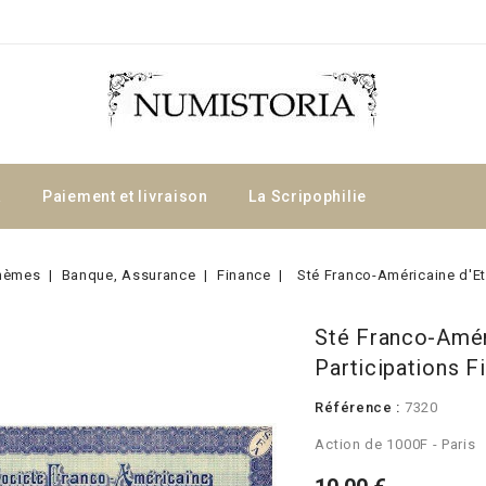
a
Paiement et livraison
La Scripophilie
hèmes
Banque, Assurance
Finance
Sté Franco-Américaine d'Et
Sté Franco-Amér
Participations F
Référence :
7320
Action de 1000F - Paris