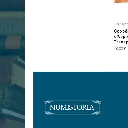
Transp
Coopér
d'Appr
Transp
10,00 €