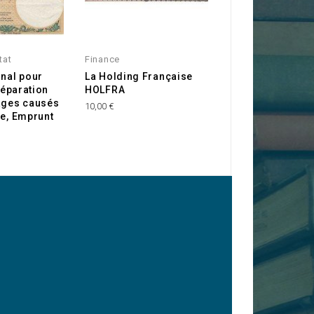
tat
Finance
Chine
onal pour
La Holding Française
Tientsin City In
 réparation
HOLFRA
Company Ltd.
ges causés
10,00 €
60,00 €
re, Emprunt