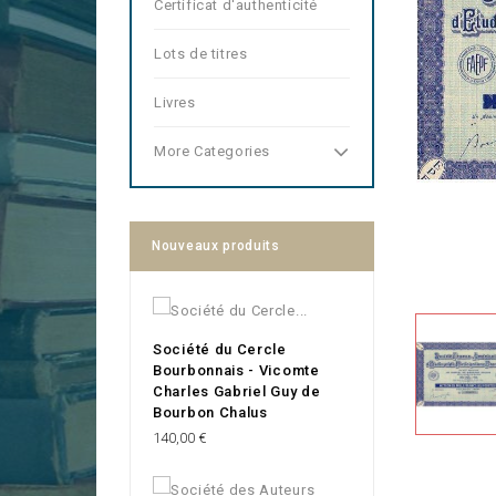
Certificat d'authenticité
Lots de titres
Livres
More Categories
Nouveaux produits
Société du Cercle
Bourbonnais - Vicomte
Charles Gabriel Guy de
Bourbon Chalus
Prix
140,00 €