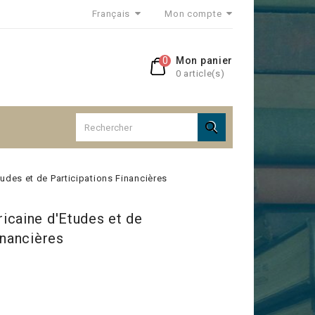
Français
Mon compte
0
Mon panier
0 article(s)

udes et de Participations Financières
icaine d'Etudes et de
inancières