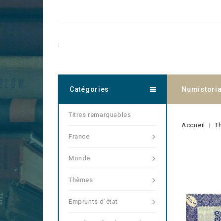
.
Catégories
Numistori
Titres remarquables
Accueil
T
France
Monde
Thèmes
Emprunts d'état