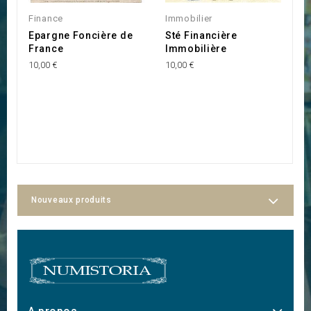
Finance
Immobilier
M
Epargne Foncière de
Sté Financière
L
France
Immobilière
M
10,00 €
10,00 €
10
Nouveaux produits