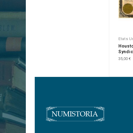
Etats U
Housto
Syndic
35,00 €