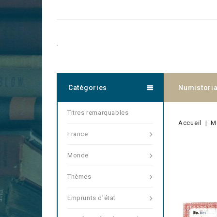
.
Catégories
Numistori
Titres remarquables
Accueil
M
France
Monde
Thèmes
Emprunts d'état