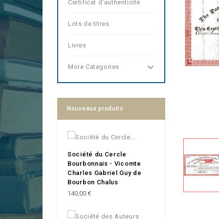
Certificat d'authenticité
Lots de titres
Livres
More Categories
Nouveaux produits
Société du Cercle
Bourbonnais - Vicomte
Charles Gabriel Guy de
Bourbon Chalus
Prix
140,00 €