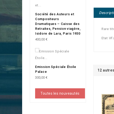
Descript
Société des Auteurs et
Compositeurs
Dramatiques – Caisse des
Retraites, Pension viagère,
Rare tit
Isidore de Lara, Paris 1930
Etat VF
Prix
400,00 €
Emission Spéciale Étoile
12 autre
Palace
Prix
300,00 €
Toutes les nouveautés