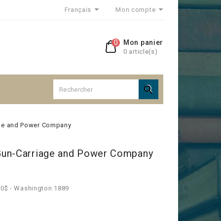
Français
Mon compte
0
Mon panier
0 article(s)

age and Power Company
Gun-Carriage and Power Company
 10$ - Washington 1889