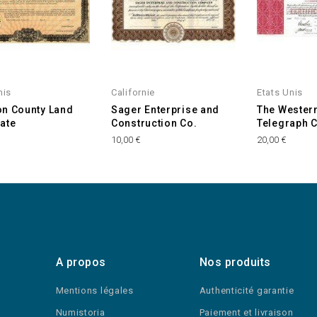
nis
Californie
Etats Unis
n County Land
Sager Enterprise and
The Wester
ate
Construction Co.
Telegraph 
10,00 €
20,00 €
A propos
Nos produits
Mentions légales
Authenticité garantie
Numistoria
Paiement et livraison