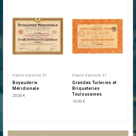
Haute Garonne 31
Haute Garonne 31
H
Boyauderie
Grandes Tuileries et
S
Méridionale
Briqueteries
d
Toulousaines
T
20,00 €
d
10,00 €
30