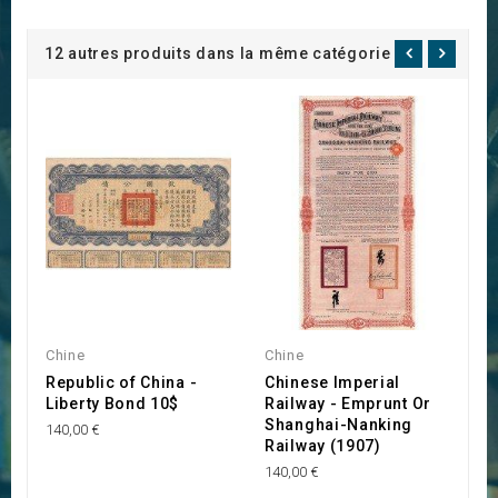
12 autres produits dans la même catégorie :
Chine
Chine
C
Republic of China -
Chinese Imperial
P
Liberty Bond 10$
Railway - Emprunt Or
6
Shanghai-Nanking
R
140,00 €
Railway (1907)
26
140,00 €