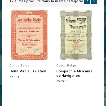
12 autres produits dans la même catégorie :
Congo Belge
Congo Belge
C
John Mahieu Aviation
Compagnie Africaine
S
de Navigation
T
55,00 €
D
25,00 €
R
C
(
50