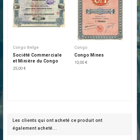
Congo Belge
Congo
B
Société Commerciale
Congo Mines
C
et Minière du Congo
G
10,00 €
d
25,00 €
I
G
10
Les clients qui ont acheté ce produit ont
également acheté...