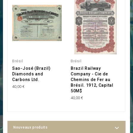
Brésil
Brésil
Br
Sao-José (Brazil)
Brazil Railway
C
Diamonds and
Company - Cie de
B
Carbons Ltd.
Chemins de Fer au
A
Brésil. 1912, Capital
40,00 €
40
50M$
40,00 €
Nouveaux produits