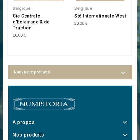
Belgique
Belgique
B
Cie Centrale
Sté Internationale West
S
d'Eclairage & de
30,00 €
15
Traction
20,00 €
Nouveaux produits
A propos
Nos produits