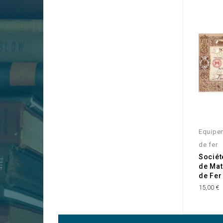
Equipe
de fer
Sociét
de Mat
de Fer
15,00 €