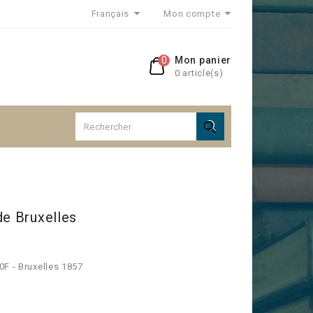
Français
Mon compte
0
Mon panier
0 article(s)

de Bruxelles
0F - Bruxelles 1857