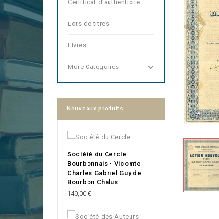
Certificat d'authenticité
Lots de titres
Livres
More Categories
Nouveaux produits
Société du Cercle
Bourbonnais - Vicomte
Charles Gabriel Guy de
Bourbon Chalus
Prix
140,00 €