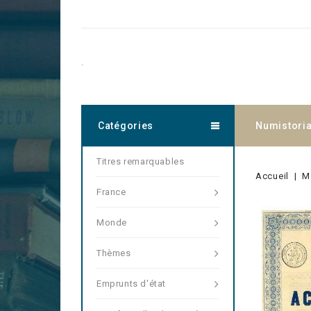
.
Catégories
Numistori
Titres remarquables
Accueil
M
France
Monde
Thèmes
Emprunts d'état