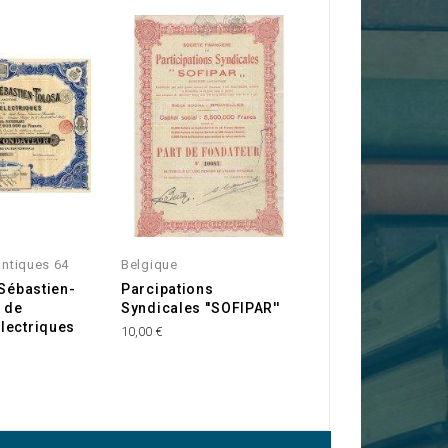
antiques 64
Belgique
Belgique
-Sébastien-
Parcipations
Panorama de la B
. de
Syndicales ''SOFIPAR''
de Waterloo
lectriques
10,00 €
55,00 €