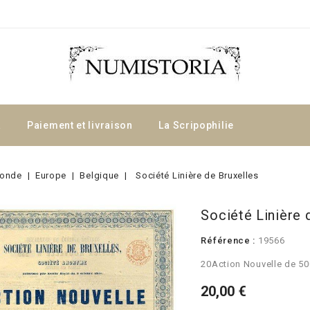
a
Paiement et livraison
La Scripophilie
onde
Europe
Belgique
Société Linière de Bruxelles
Société Linière 
Référence :
19566
20Action Nouvelle de 50
20,00 €