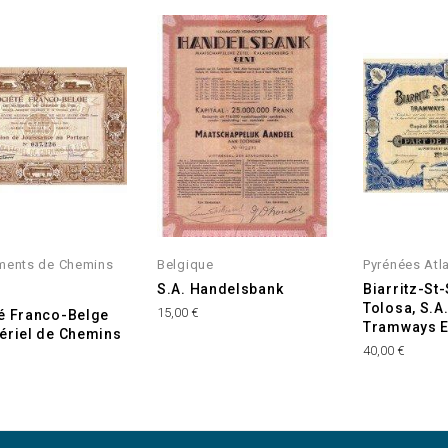
ments de Chemins
Belgique
Pyrénées Atl
S.A. Handelsbank
Biarritz-St
Tolosa, S.A
15,00 €
é Franco-Belge
Tramways E
ériel de Chemins
40,00 €