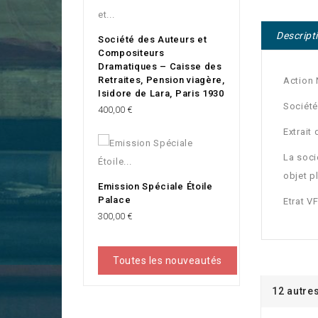
Descript
Société des Auteurs et
Compositeurs
Dramatiques – Caisse des
Retraites, Pension viagère,
Action 
Isidore de Lara, Paris 1930
Société
Prix
400,00 €
Extrait
La socié
objet p
Emission Spéciale Étoile
Palace
Etrat V
Prix
300,00 €
Toutes les nouveautés
12 autre