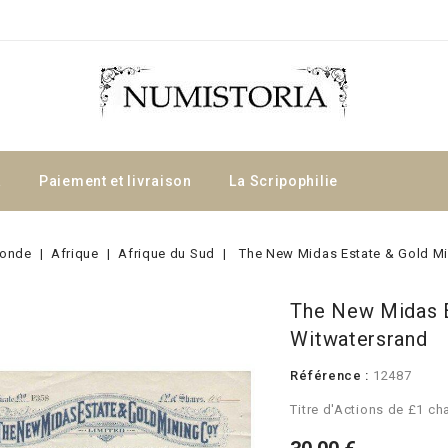
a
Paiement et livraison
La Scripophilie
onde
Afrique
Afrique du Sud
The New Midas Estate & Gold M
The New Midas E
Witwatersrand
Référence :
12487
Titre d'Actions de £1 ch