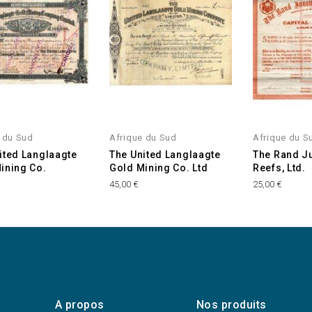
 du Sud
Afrique du Sud
Afrique du S
ited Langlaagte
The United Langlaagte
The Rand J
ining Co.
Gold Mining Co. Ltd
Reefs, Ltd.
45,00 €
25,00 €
A propos
Nos produits