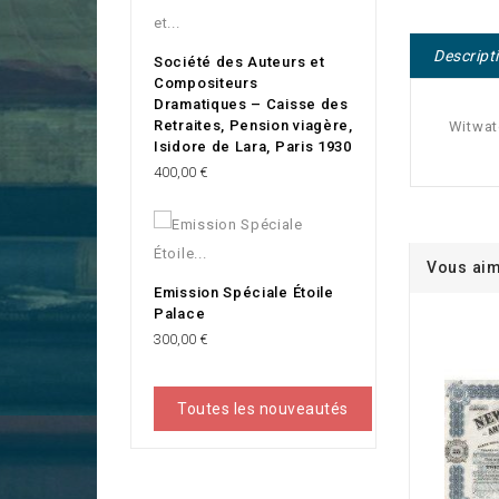
Descript
Société des Auteurs et
Compositeurs
Dramatiques – Caisse des
Retraites, Pension viagère,
Witwate
Isidore de Lara, Paris 1930
Prix
400,00 €
Vous aim
Emission Spéciale Étoile
Palace
Prix
300,00 €
Toutes les nouveautés