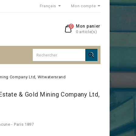
Français
Mon compte
0
Mon panier
0 article(s)

ining Company Ltd, Witwatersrand
state & Gold Mining Company Ltd,
acune - Paris 1897