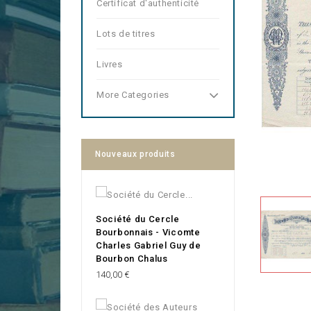
Certificat d'authenticité
Lots de titres
Livres
More Categories
Nouveaux produits
Société du Cercle
Bourbonnais - Vicomte
Charles Gabriel Guy de
Bourbon Chalus
Prix
140,00 €