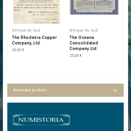
Afrique du Sud
Afrique du Sud
A
The Rhodesia Copper
The Oceana
B
Company, Ltd.
Consolidated
30
Company Ltd.
20,00 €
25,00 €
Nouveaux produits