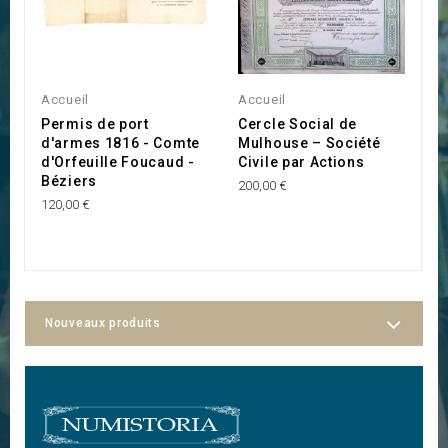
Accueil
Accueil
A
Permis de port
Cercle Social de
M
d'armes 1816 - Comte
Mulhouse – Société
H
d'Orfeuille Foucaud -
Civile par Actions
A
Béziers
P
200,00 €
120,00 €
10
Nouveaux produits