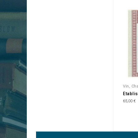
Vin, C
Etabli
65,00 €