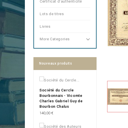
Certificat d'authenticité
Lots de titres
Livres
More Categories
Nouveaux produits
Société du Cercle
Bourbonnais - Vicomte
Charles Gabriel Guy de
Bourbon Chalus
Prix
140,00 €