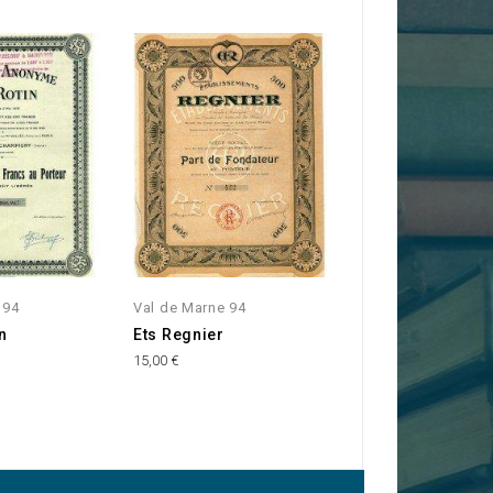
 94
Val de Marne 94
Val de Marne 94
in
Ets Regnier
S.A. des Entrepô
Frigorifiques de
15,00 €
l'Afrique du Nor
10,00 €