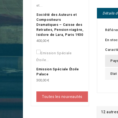
Détails 
Société des Auteurs et
Compositeurs
Dramatiques – Caisse des
Retraites, Pension viagère,
Référe
Isidore de Lara, Paris 1930
En sto
Prix
400,00 €
Caracté
Pay
Emission Spéciale Étoile
Etat
Palace
Prix
300,00 €
Toutes les nouveautés
12 autre