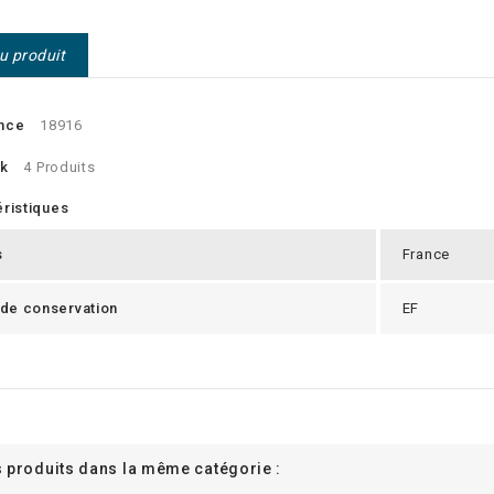
du produit
nce
18916
ck
4 Produits
ristiques
s
France
 de conservation
EF
s produits dans la même catégorie :