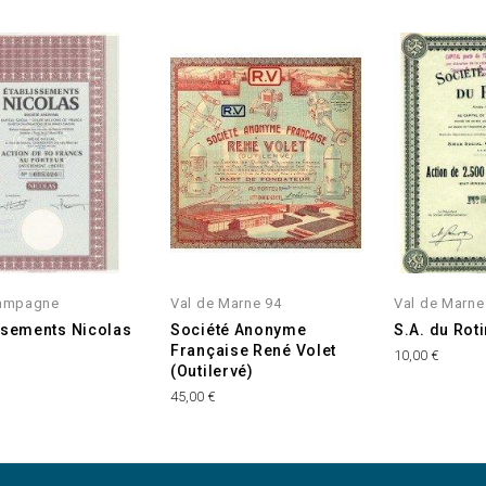
hampagne
Val de Marne 94
Val de Marne
ssements Nicolas
Société Anonyme
S.A. du Rot
Française René Volet
10,00 €
(Outilervé)
45,00 €