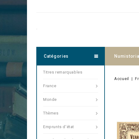
.
Catégories
Numistori
Titres remarquables
Accueil
F
France
Monde
Thèmes
Emprunts d'état