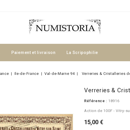
a
Paiement et livraison
La Scripophilie
rance
Ile-de-France
Val-de-Marne 94
Verreries & Cristalleries d
Verreries & Crist
Référence :
18916
Action de 100F - Vitry-s
15,00 €