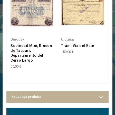
Uruguay
Uruguay
U
Sociedad Mini, Rincon
Tram-Via del Este
C
de Tacuari,
l
150,00 €
Departamento del
15
Cerro Largo
55,00 €
Nouveaux produits