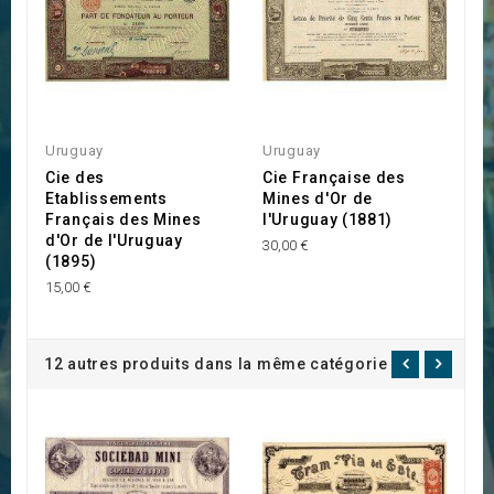
Uruguay
Uruguay
U
Cie des
Cie Française des
C
Etablissements
Mines d'Or de
E
Français des Mines
l'Uruguay (1881)
F
d'Or de l'Uruguay
d
30,00 €
(1895)
(
15,00 €
20
12 autres produits dans la même catégorie :