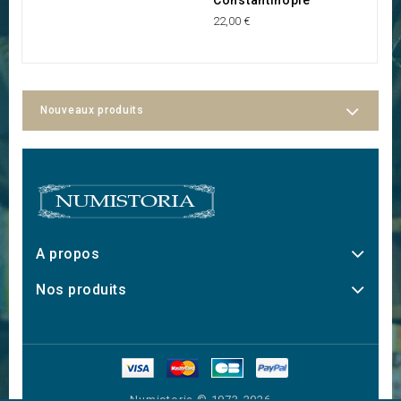
22,00 €
10
Nouveaux produits
A propos
Nos produits
Numistoria © 1973-2026