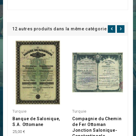
12 autres produits dans la même catégorie :
Turquie
Turquie
T
Banque de Salonique,
Compagnie du Chemin
C
S.A. Ottomane
de Fer Ottoman
P
Jonction Salonique-
l
25,00 €
Constantinople
O