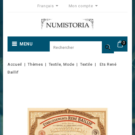
Français
Mon compte
0
MENU

Accueil
Thèmes
Textile, Mode
Textile
Ets René
Baillif