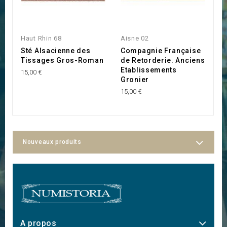
Haut Rhin 68
Aisne 02
A
Sté Alsacienne des
Compagnie Française
M
Tissages Gros-Roman
de Retorderie. Anciens
T
Etablissements
M
15,00 €
Gronier
O
15,00 €
15
Nouveaux produits
A propos