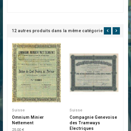
12 autres produits dans la même catégorie :
Suisse
Suisse
S
Omnium Minier
Compagnie Genevoise
C
Nettement
des Tramways
I
Electriques
P
25,00 €