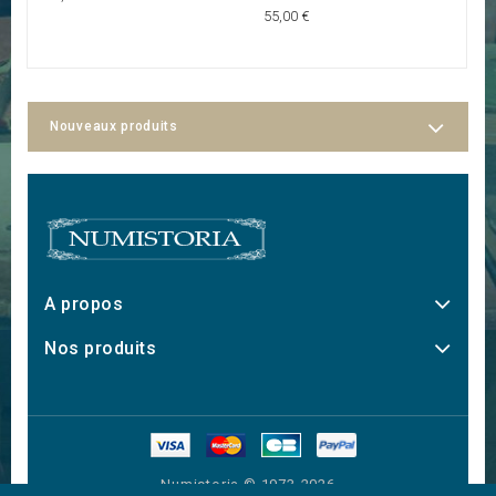
55,00 €
45
Nouveaux produits
A propos
Nos produits
Numistoria © 1973-2026